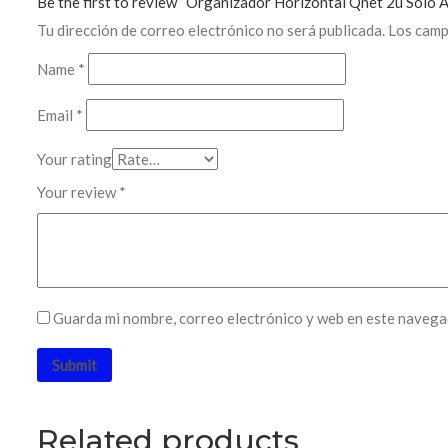
Be the first to review “Organizador Horizontal Qnet 2u Solo A
Tu dirección de correo electrónico no será publicada.
Los camp
Name
*
Email
*
Your rating
Your review
*
Guarda mi nombre, correo electrónico y web en este navega
Related products