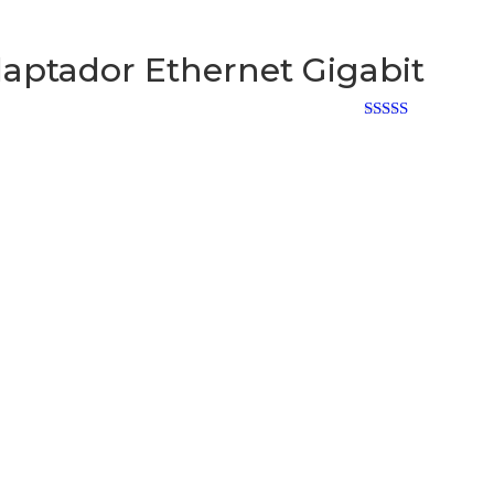
daptador Ethernet Gigabit
Rated 0 out
of 5